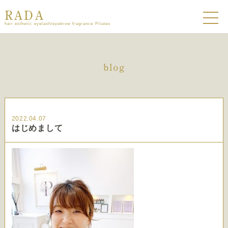
RADA
hair esthetic eyelash/eyebrow fragrance Pilates
blog
2022.04.07
はじめまして