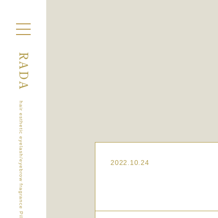
RADA
hair esthetic eyelash/eyebrow fragrance Pilates
2022.10.24