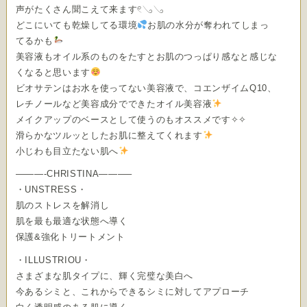
声がたくさん聞こえて来ます𓏲𓂅𓂅
どこにいても乾燥してる環境
お肌の水分が奪われてしまっ
てるかも
美容液もオイル系のものをたすとお肌のつっぱり感なと感じな
くなると思います
ビオサテンはお水を使ってない美容液で、コエンザイムQ10、
レチノールなど美容成分でできたオイル美容液
メイクアップのベースとして使うのもオススメです✧✧
滑らかなツルッとしたお肌に整えてくれます
小じわも目立たない肌へ
———-CHRISTINA———–
・UNSTRESS・
肌のストレスを解消し
肌を最も最適な状態へ導く
保護&強化トリートメント
・ILLUSTRIOU・
さまざまな肌タイプに、輝く完璧な美白へ
今あるシミと、これからできるシミに対してアプローチ