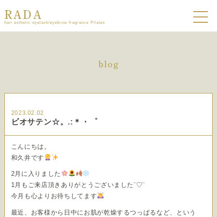
RADA
hair esthetic eyelash/eyebrow fragrance Pilates
blog
2023.02.02
ビオサテン☆。.:＊・゜
こんにちは。
和久井です
2月に入りました
1月もご来店頂きありがとうございました¨♡¨
今月も心よりお待ちしてます
最近、お客様から日中にお肌が乾燥するつっぱるなど、という