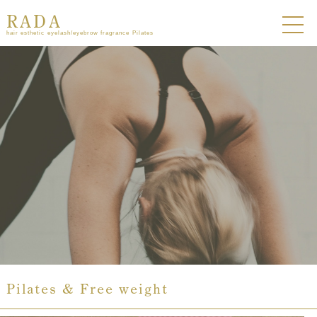
RADA
hair esthetic eyelash/eyebrow fragrance Pilates
Pilates & Free weight