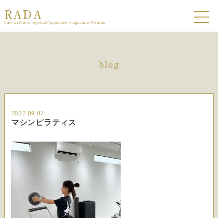
RADA
hair esthetic eyelash/eyebrow fragrance Pilates
blog
2022.09.07
マシンピラティス